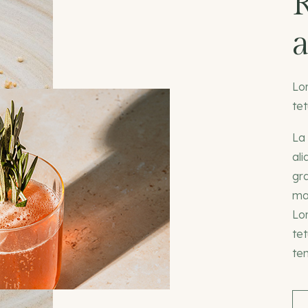
Lo
tet
La
ali
gr
mae
Lo
tet
tem