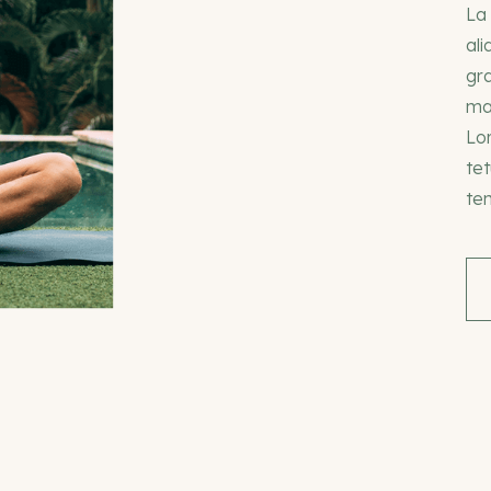
La
ali
gr
mae
Lo
tet
tem